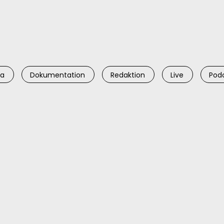
ia
Dokumentation
Redaktion
Live
Pod
FC-
eadline
Wahlarena
river